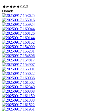
★
★
★
★
★
0.0/5
Doradal