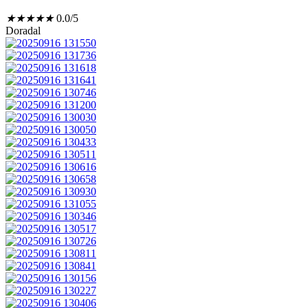
★
★
★
★
★
0.0/5
Doradal