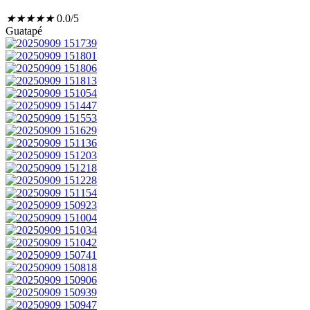
★
★
★
★
★
0.0/5
Guatapé