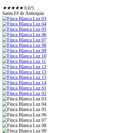
★
★
★
★
★
0.0/5
Santa Fé de Antioquia