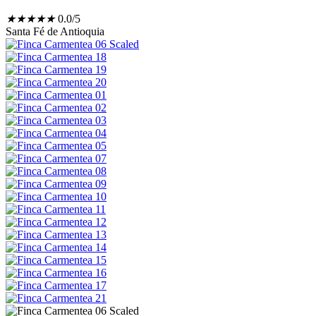
★
★
★
★
★
0.0/5
Santa Fé de Antioquia