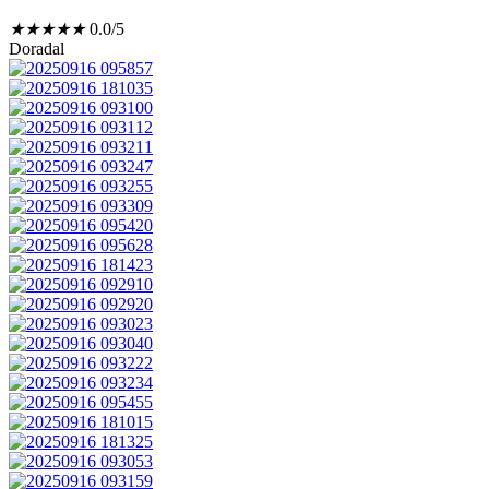
★
★
★
★
★
0.0/5
Doradal