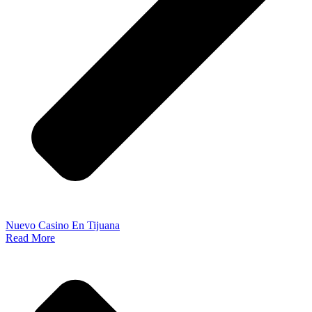
Nuevo Casino En Tijuana
Read More