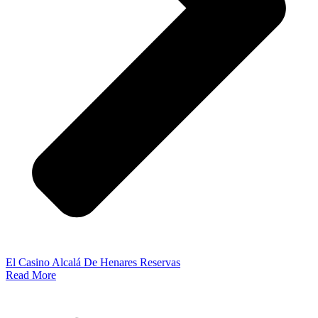
El Casino Alcalá De Henares Reservas
Read More