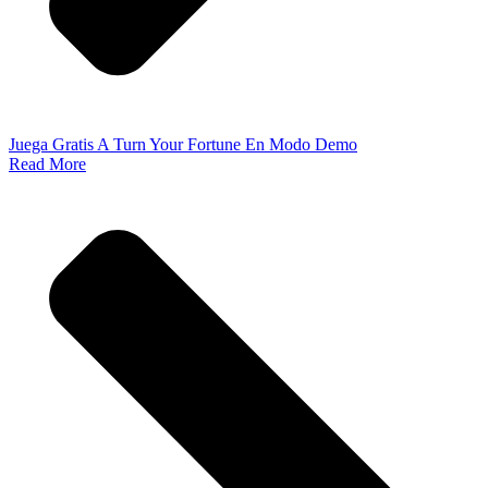
Juega Gratis A Turn Your Fortune En Modo Demo
Read More