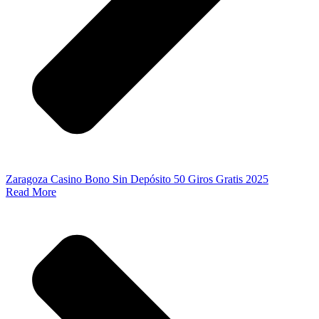
Zaragoza Casino Bono Sin Depósito 50 Giros Gratis 2025
Read More