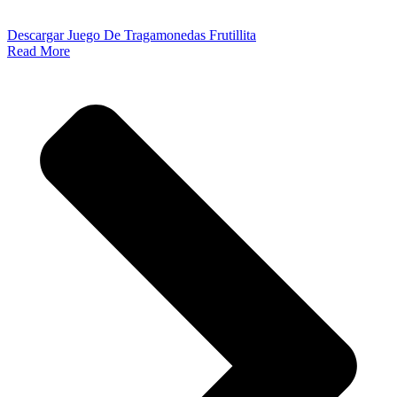
Descargar Juego De Tragamonedas Frutillita
Read More