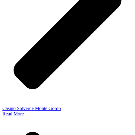
Casino Solverde Monte Gordo
Read More