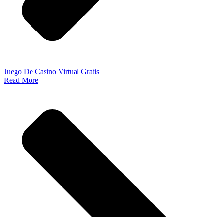
Juego De Casino Virtual Gratis
Read More