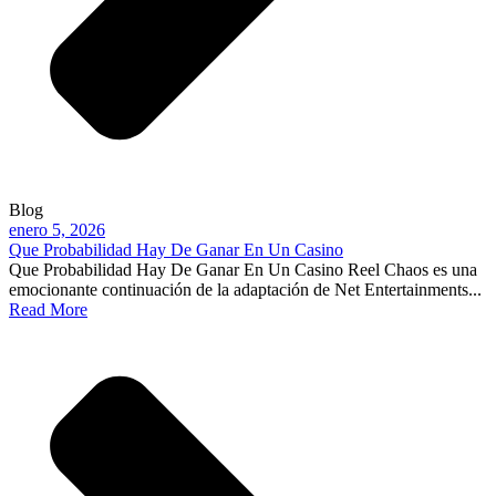
Blog
enero 5, 2026
Que Probabilidad Hay De Ganar En Un Casino
Que Probabilidad Hay De Ganar En Un Casino Reel Chaos es una
emocionante continuación de la adaptación de Net Entertainments...
Read More