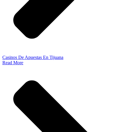
Casinos De Apuestas En Tijuana
Read More