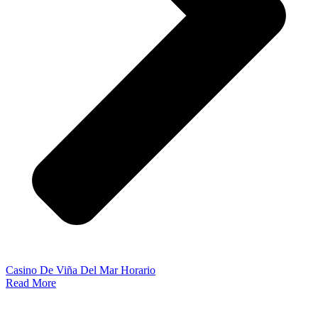
Casino De Viña Del Mar Horario
Read More