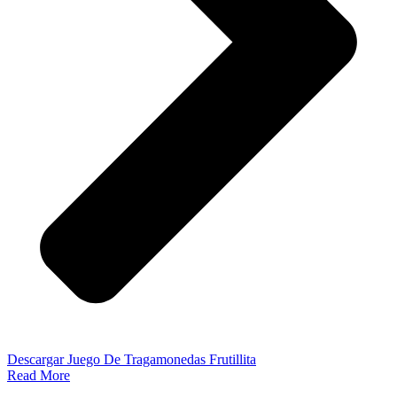
Descargar Juego De Tragamonedas Frutillita
Read More